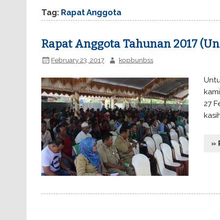
Tag:
Rapat Anggota
Rapat Anggota Tahunan 2017 (U
February 23, 2017
kopbunbss
Untu
kami
27 F
kasi
» 